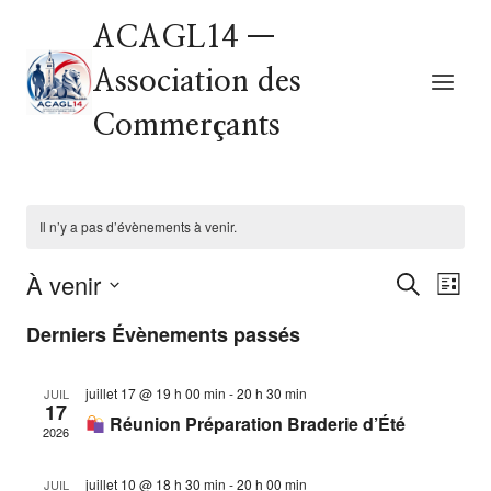
ACAGL14 —
Association des
Commerçants
Il n’y a pas d’évènements à venir.
À venir
Nav
Recher
Recherche
Liste
Sélectionnez
de
et
Derniers Évènements passés
une
vue
date.
navigat
juillet 17 @ 19 h 00 min
-
20 h 30 min
JUIL
Évè
17
de
Réunion Préparation Braderie d’Été
2026
vues
juillet 10 @ 18 h 30 min
-
20 h 00 min
JUIL